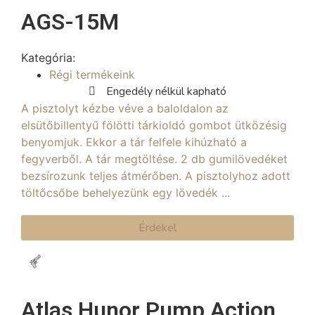
AGS-15M
Kategória:
Régi termékeink
Engedély nélkül kapható
A pisztolyt kézbe véve a baloldalon az
elsütőbillentyű fölötti tárkioldó gombot ütközésig
benyomjuk. Ekkor a tár felfele kihúzható a
fegyverből. A tár megtöltése. 2 db gumilövedéket
bezsírozunk teljes átmérőben. A pisztolyhoz adott
töltőcsőbe behelyezünk egy lövedék ...
Érdekel
Atlas Hunor Pump Action