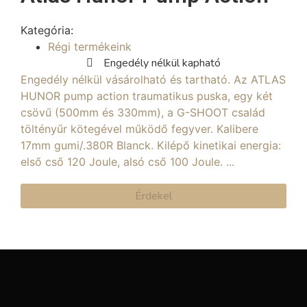
Kategória:
Régi termékeink
Engedély nélkül kapható
Engedély nélkül vásárolható és tartható. Az ATLAS
HUNOR pump action traumatikus puska, egy két
csövű (500mm és 330mm), a G-SHOOT család
töltényűr kötegével működő fegyver. Kalibere
17mm gumi/.380R Blanck. Kilépő kinetikai energia:
első cső 120 Joule, alsó cső 100 Joule. ...
Érdekel